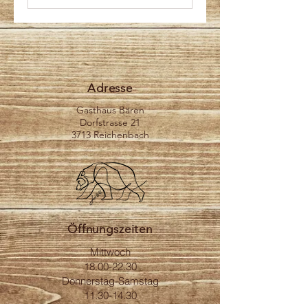
Adresse
Gasthaus Bären
Dorfstrasse 21
3713 Reichenbach
Öffnungszeiten
Mittwoch
18.00-22.30
Donnerstag-Samstag
11.30-14.30